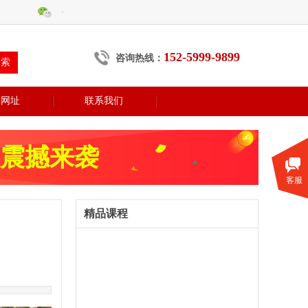
微信
152-5999-9899
咨询热线：
搜索
用网址
联系我们
震撼来袭
客服
精品课程
财税升级班
精算会计班
注册会计师